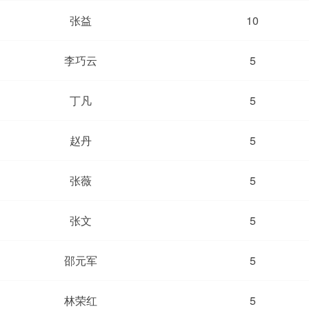
张益
10
李巧云
5
丁凡
5
赵丹
5
张薇
5
张文
5
邵元军
5
林荣红
5