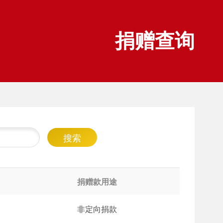
捐赠查询
捐赠款用途
非定向捐款