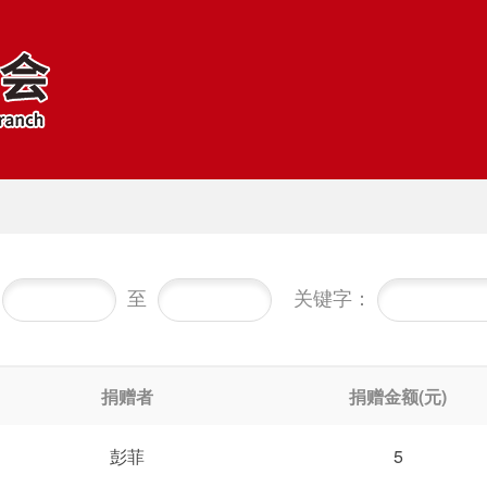
从
至
关键字：
捐赠者
捐赠金额(元)
彭菲
5